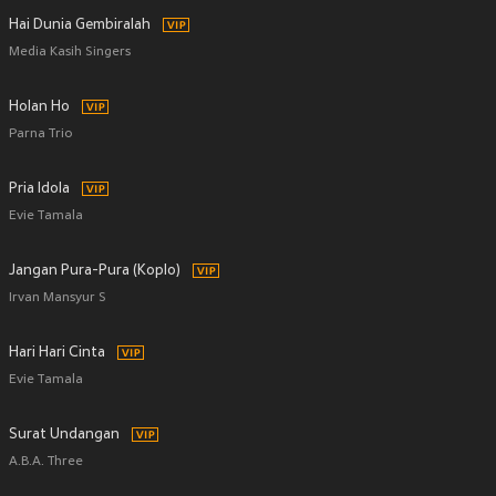
Hai Dunia Gembiralah
Media Kasih Singers
Holan Ho
Parna Trio
Pria Idola
Evie Tamala
Jangan Pura-Pura (Koplo)
Irvan Mansyur S
Hari Hari Cinta
Evie Tamala
Surat Undangan
A.B.A. Three