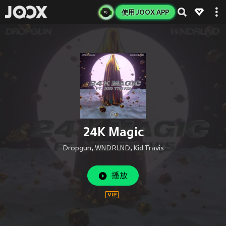
使用 JOOX APP
24K Magic
Dropgun
,
WNDRLND
,
Kid Travis
播放