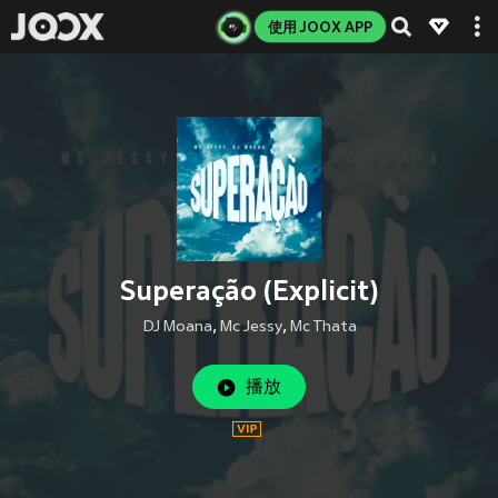
使用 JOOX APP
Superação (Explicit)
DJ Moana
,
Mc Jessy
,
Mc Thata
播放