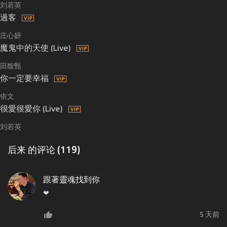
刘若英
過客
庄心妍
魔鬼中的天使 (Live)
田馥甄
你一定要幸福
依文
很愛很愛你 (Live)
刘若英
后来 的评论 (119)
跟著靈魂找到你
❤
5 天前