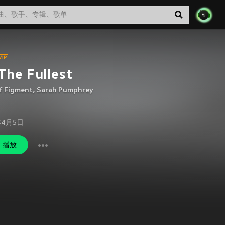
The Fullest
f Figment
,
Sarah Pumphrey
年4月5日
播放