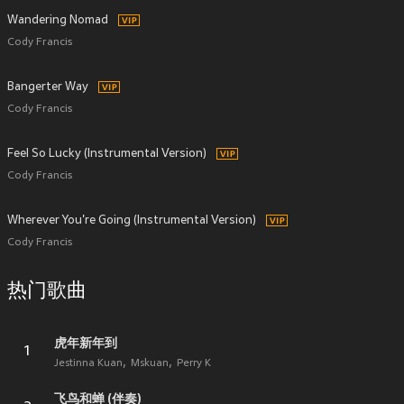
Wandering Nomad
Cody Francis
Bangerter Way
Cody Francis
Feel So Lucky (Instrumental Version)
Cody Francis
Wherever You're Going (Instrumental Version)
Cody Francis
热门歌曲
虎年新年到
1
Jestinna Kuan
Mskuan
Perry K
飞鸟和蝉 (伴奏)