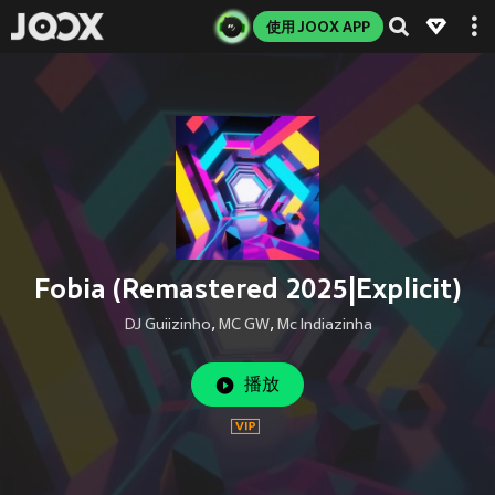
使用 JOOX APP
Fobia (Remastered 2025|Explicit)
DJ Guiizinho
,
MC GW
,
Mc Indiazinha
播放