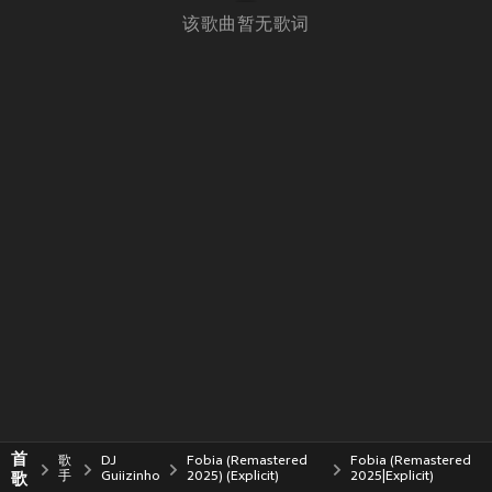
该歌曲暂无歌词
首
歌
DJ
Fobia (Remastered
Fobia (Remastered
歌
手
Guiizinho
2025) (Explicit)
2025|Explicit)