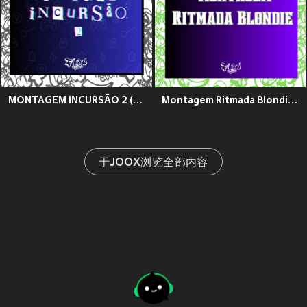
MONTAGEM INCURSÃO 2 (Explicit)
Montagem Ritmada Blondie (Explicit)
于JOOX浏览全部内容