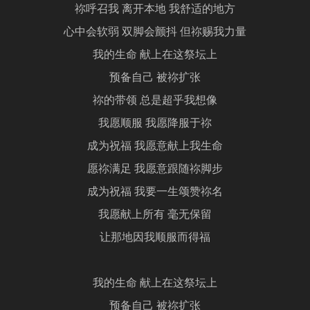
祢呼召我 离开本地 我舒适的地方
心中会软弱 双脚会颤抖 但祢赐我力量
我的生命 献上在这祭坛上
预备自己 被祢扩张
祢的带领 总是超乎我想像
我愿顺服 我愿降服于祢
成为祝福 我愿意献上我生命
愿祢满足 我愿意跟随祢脚步
成为祝福 我要一生颂赞祢名
我愿献上所有 毫无保留
让那地因我顺服而得福
我的生命 献上在这祭坛上
预备自己 被祢扩张