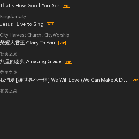
That's How Good You Are
Kingdomcity
Jesus I Live to Sing
City Harvest Church
CityWorship
榮耀大君王 Glory To You
赞美之泉
無盡的恩典 Amazing Grace
赞美之泉
我們愛 [讓世界不一樣] We Will Love (We Can Make A Difference)
赞美之泉