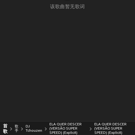
该歌曲暂无歌词
ELA QUER DESCER
ELA QUER DESCER
首
歌
DJ
(VERSÃO SUPER
(VERSÃO SUPER
歌
手
Tchouzen
SPEED) (Explicit)
SPEED) (Explicit)