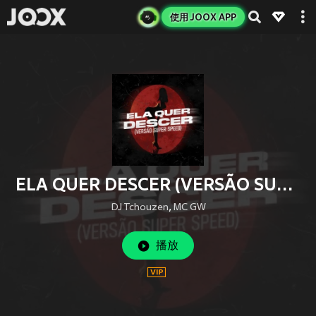
使用 JOOX APP
ELA QUER DESCER (VERSÃO SUPER SPEED) (Explicit)
DJ Tchouzen
,
MC GW
播放