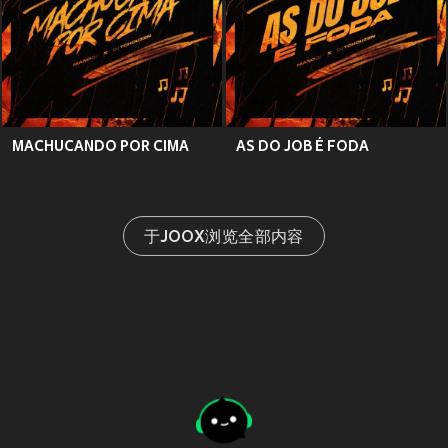
MACHUCANDO POR CIMA
AS DO JOB É FODA
于JOOX浏览全部内容