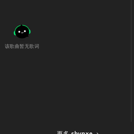
该歌曲暂无歌词