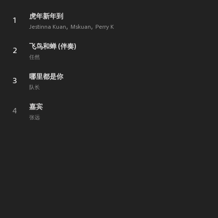
虎年新年到
1
Jestinna Kuan
Mskuan
Perry K
飞鸟和蝉 (伴奏)
2
任然
哪里都是你
3
队长
嘉宾
4
张远