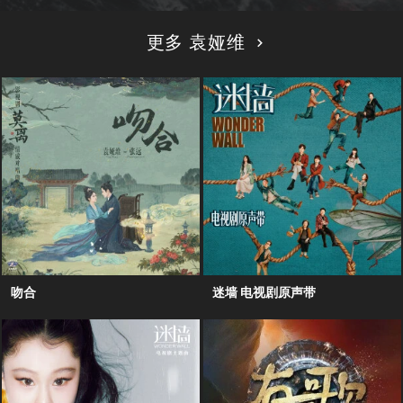
更多 袁娅维
吻合
迷墙 电视剧原声带