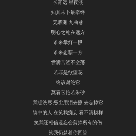
长宵远 星夜淡
知其未卜最牵绊
无底渊 九曲巷
明心之处在远方
谁来掌灯一段
谁来慰藉一方
尝满苦涩不空荡
若罪是欲望花
终该谢绝它
莫看它艳若朱砂
我想洗尽 恶尘用泪去擦 去忘掉它
镜中的人 在笑我痴妄 看不清模样
笑我还相信遗忘会剪掉所有的伤
笑我仍梦着你回答