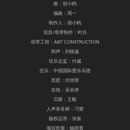
曲：胡小鸥
编曲：周一
制作人：胡小鸥
混音/母带制作：时兵
母带工程：ABT CONSTRUCTION
和声：刘恪诚
弦乐总监：付威
弦乐：中国国际爱乐乐团
琵琶：付丝雨
吉他：吴余涛
贝斯：王毅
人声录音师：刁塑
版权运营：张振
项目统筹：杨雨青