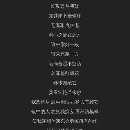
长宵远 星夜淡
知其未卜最牵绊
无底渊 九曲巷
明心之处在远方
谁来掌灯一段
谁来慰藉一方
尝满苦涩不空荡
若罪是欲望花
终该谢绝它
莫看它艳若朱砂
我想洗尽 恶尘用泪去擦 去忘掉它
镜中的人 在笑我痴妄 看不清模样
笑我还相信遗忘会剪掉所有的伤