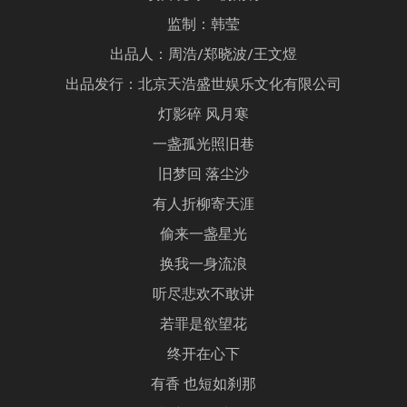
监制：韩莹
出品人：周浩/郑晓波/王文煜
出品发行：北京天浩盛世娱乐文化有限公司
灯影碎 风月寒
一盏孤光照旧巷
旧梦回 落尘沙
有人折柳寄天涯
偷来一盏星光
换我一身流浪
听尽悲欢不敢讲
若罪是欲望花
终开在心下
有香 也短如刹那