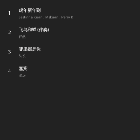
虎年新年到
1
Jestinna Kuan
Mskuan
Perry K
飞鸟和蝉 (伴奏)
2
任然
哪里都是你
3
队长
嘉宾
4
张远