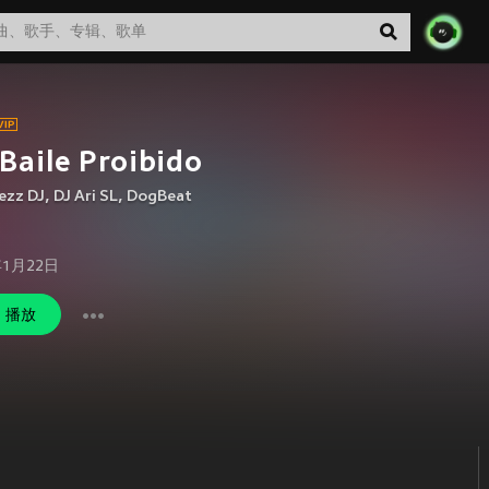
Baile Proibido
ezz DJ
,
DJ Ari SL
,
DogBeat
年1月22日
播放