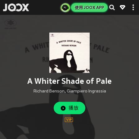
使用 JOOX APP
A Whiter Shade of Pale
Richard Benson
,
Giampiero Ingrassia
播放