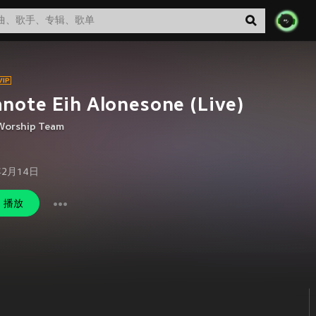
note Eih Alonesone (Live)
Worship Team
年2月14日
播放