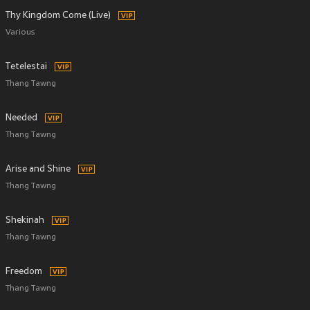
Thy Kingdom Come (Live)
Various
Tetelestai
Thang Tawng
Needed
Thang Tawng
Arise and Shine
Thang Tawng
Shekinah
Thang Tawng
Freedom
Thang Tawng