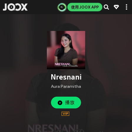
使用 JOOX APP
Nresnani
Aura Paramitha
播放