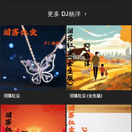
更多 DJ杨洋
泪落红尘
泪落红尘 (女生版)