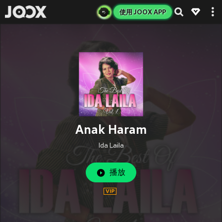
使用 JOOX APP
Anak Haram
Ida Laila
播放