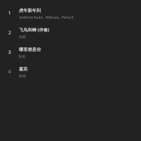
虎年新年到
1
Jestinna Kuan
Mskuan
Perry K
飞鸟和蝉 (伴奏)
2
任然
哪里都是你
3
队长
嘉宾
4
张远