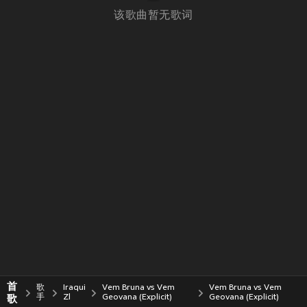
该歌曲暂无歌词
首
歌
Iraqui
Vem Bruna vs Vem
Vem Bruna vs Vem
歌
手
Zl
Geovana (Explicit)
Geovana (Explicit)