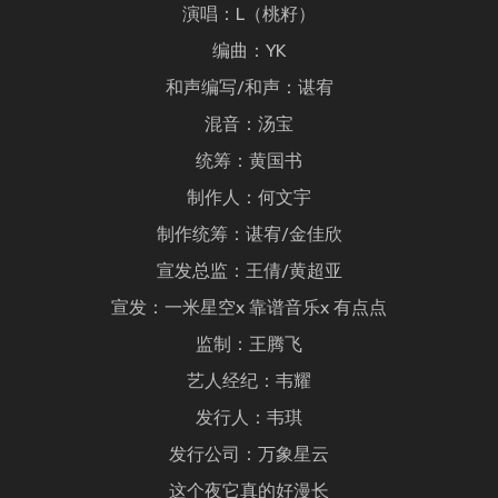
演唱：L（桃籽）
编曲：YK
和声编写/和声：谌宥
混音：汤宝
统筹：黄国书
制作人：何文宇
制作统筹：谌宥/金佳欣
宣发总监：王倩/黄超亚
宣发：一米星空x 靠谱音乐x 有点点
监制：王腾飞
艺人经纪：韦耀
发行人：韦琪
发行公司：万象星云
这个夜它真的好漫长