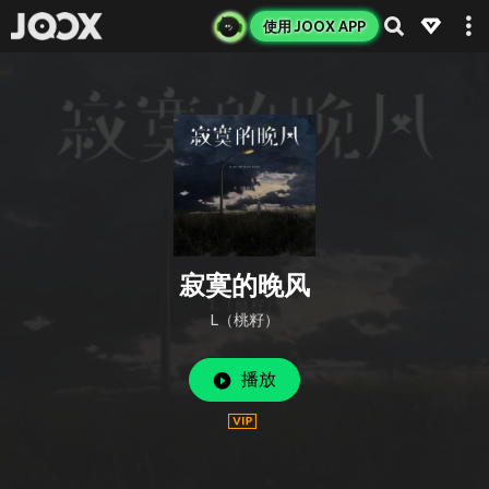
使用 JOOX APP
寂寞的晚风
L（桃籽）
播放