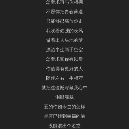
怎奢求再与你相拥
不愿你把青春葬送
只能够忍痛放你走
我吹着倔强的晚风
做着出人头地的梦
漂泊半生两手空空
怎奢求和你有以后
你值得有更好的人
陪伴左右一生相守
就把这遗憾深藏我心中
泪眼朦胧
爱的你如今过的怎样
是否已找到幸福的港
没能混出个名堂