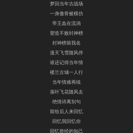
梦回当年古战场
一身傲骨被模仿
帝王血在流淌
塑造不败封神榜
封神榜留我名
漫天飞雪随风停
谁还记得当年情
楼兰古城一人行
当年情难再续
落叶飞花随风去
绝情诗离别句
留给后人来回忆
回忆我回忆你
回忆曾经的知己