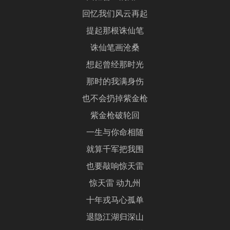
回忆我们风云再起
提起那根诛仙笔
诛仙笔画沧桑
想起曾经那时光
那时的我满身伤
也不会扔掉紫金枪
紫金枪破轮回
一生与你命相随
就算千军把我围
也要敲响惊天雷
惊天雷 动九州
十年戎马心孤单
退隐江湖归深山