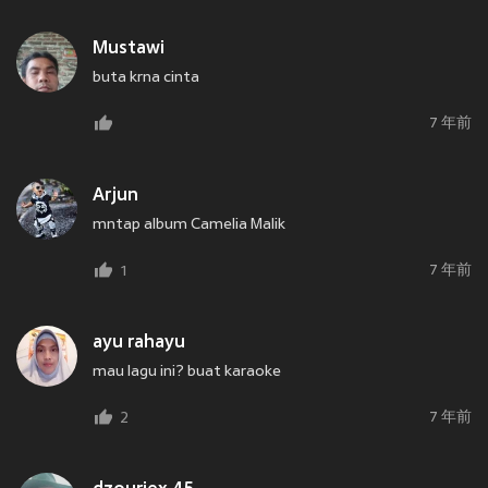
Mustawi
buta krna cinta
7 年前
Arjun
mntap album Camelia Malik
7 年前
1
ayu rahayu
mau lagu ini? buat karaoke
7 年前
2