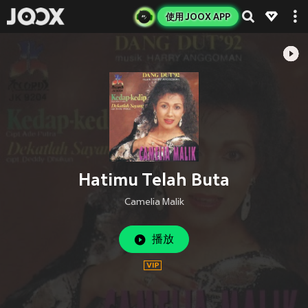
使用 JOOX APP
Hatimu Telah Buta
Camelia Malik
播放