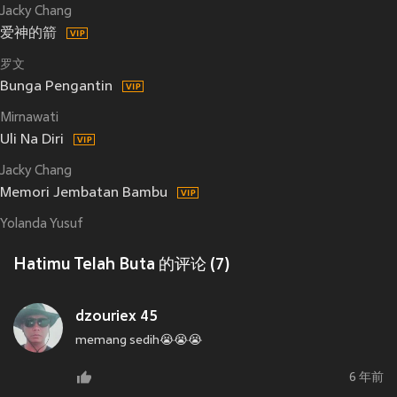
Jacky Chang
爱神的箭
罗文
Bunga Pengantin
Mirnawati
Uli Na Diri
Jacky Chang
Memori Jembatan Bambu
Yolanda Yusuf
Hatimu Telah Buta 的评论 (7)
dzouriex 45
memang sedih😭😭😭
6 年前