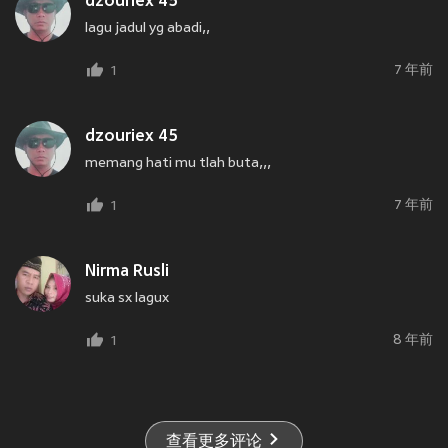
dzouriex 45
lagu jadul yg abadi,,
7 年前
1
dzouriex 45
memang hati mu tlah buta,,,
7 年前
1
Nirma Rusli
suka sx lagux
8 年前
1
查看更多评论