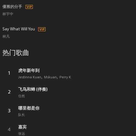
優雅的分手
林宇中
Say What Will You
林凡
热门歌曲
虎年新年到
1
Jestinna Kuan
Mskuan
Perry K
飞鸟和蝉 (伴奏)
2
任然
哪里都是你
3
队长
嘉宾
4
张远