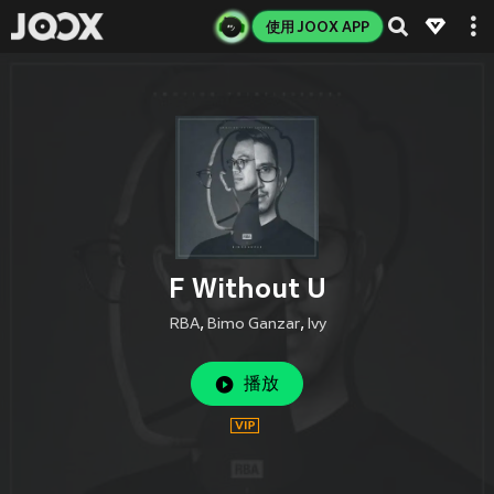
使用 JOOX APP
F Without U
RBA
,
Bimo Ganzar
,
Ivy
播放