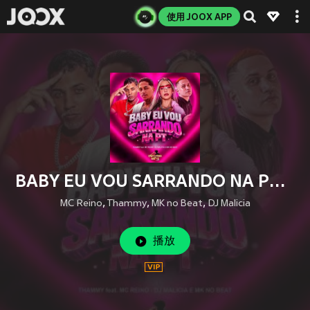
使用 JOOX APP
BABY EU VOU SARRANDO NA PT (Explicit)
MC Reino
,
Thammy
,
MK no Beat
,
DJ Malicia
播放