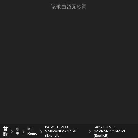
该歌曲暂无歌词
BABY EU VOU
BABY EU VOU
首
歌
MC
SARRANDO NA PT
SARRANDO NA PT
歌
手
Reino
(Explicit)
(Explicit)