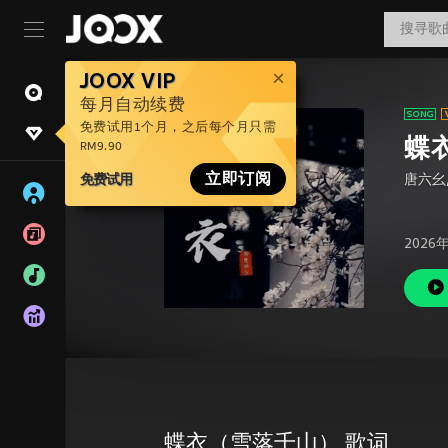
JOOX VIP
每月自动续费
免费试用1个月，之后每个月只需
蝶
RM9.90
免费试用
立即订阅
唐六幺
2026
蝶衣（雪落千山） 歌词