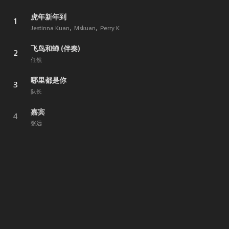
虎年新年到
1
Jestinna Kuan
Mskuan
Perry K
飞鸟和蝉 (伴奏)
2
任然
哪里都是你
3
队长
嘉宾
4
张远