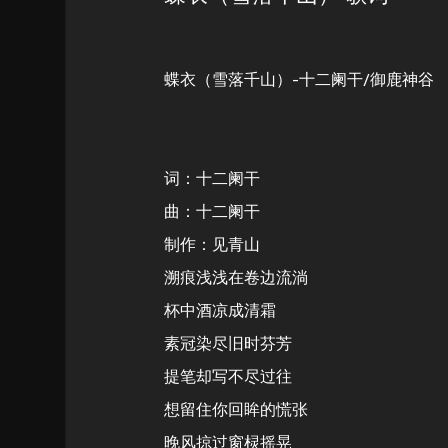
蝶衣（雪落千山）-十二阑干/御鹿神谷
词：十二阑干
曲：十二阑干
制作：见青山
溯痕浅浅在卷边流淌
杯中酒凉成清霜
素冠染尽旧时芬芳
提笔却写不尽过往
想留住你回眸的慌张
晚风掠过窗棂摇晃