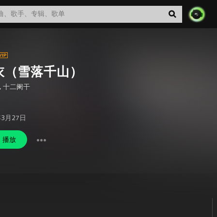
衣（雪落千山）
,
十二阑干
年3月27日
播放