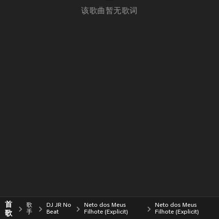
该歌曲暂无歌词
首
歌
DJ JR No
Neto dos Meus
Neto dos Meus
歌
手
Beat
Filhote (Explicit)
Filhote (Explicit)