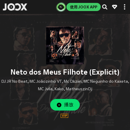
使用 JOOX APP
Neto dos Meus Filhote (Explicit)
DJ JR No Beat
,
MC Joãozinho VT
,
Mc Dkziin
,
MC Neguinho do Kaxeta
,
MC Jvila
,
Kako
,
MatheuszinDj
播放