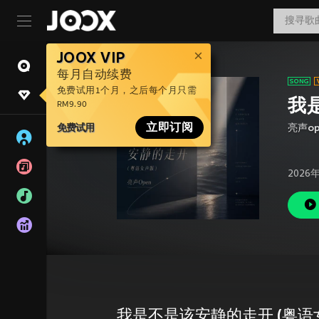
JOOX VIP
每月自动续费
免费试用1个月，之后每个月只需
我
RM9.90
免费试用
立即订阅
亮声op
2026
我是不是该安静的走开 (粤语