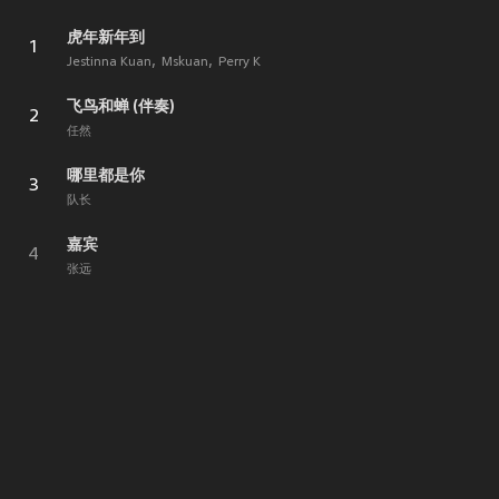
虎年新年到
1
Jestinna Kuan
Mskuan
Perry K
飞鸟和蝉 (伴奏)
2
任然
哪里都是你
3
队长
嘉宾
4
张远