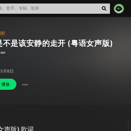
是不是该安静的走开 (粤语女声版)
en
年5月8日
播放
女声版) 歌词