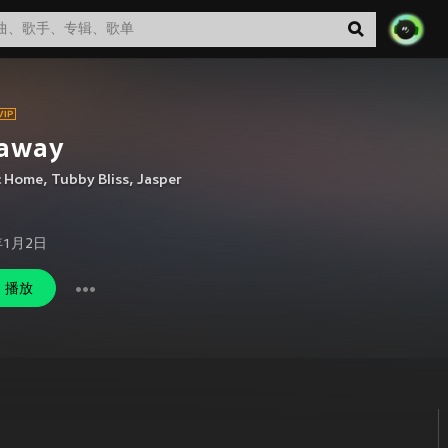
yaway
c Home
,
Tubby Bliss
,
Jasper
年1月2日
播放