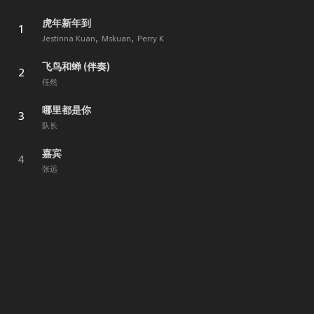
虎年新年到
1
Jestinna Kuan
Mskuan
Perry K
飞鸟和蝉 (伴奏)
2
任然
哪里都是你
3
队长
嘉宾
4
张远