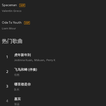
Spaceman
Valentín Greco
Ode To Youth
Liam Mour
热门歌曲
虎年新年到
1
Jestinna Kuan
Mskuan
Perry K
飞鸟和蝉 (伴奏)
2
任然
哪里都是你
3
队长
嘉宾
4
张远