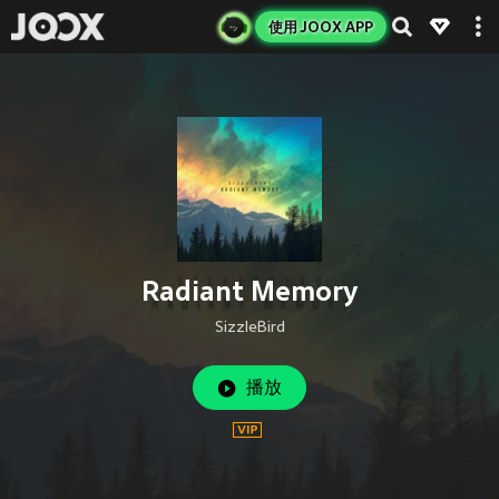
使用 JOOX APP
Radiant Memory
SizzleBird
播放