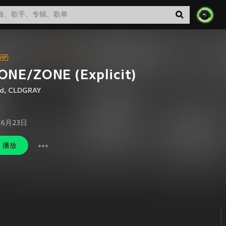
ONE/ZONE (Explicit)
d
,
CLDGRAY
年6月23日
播放