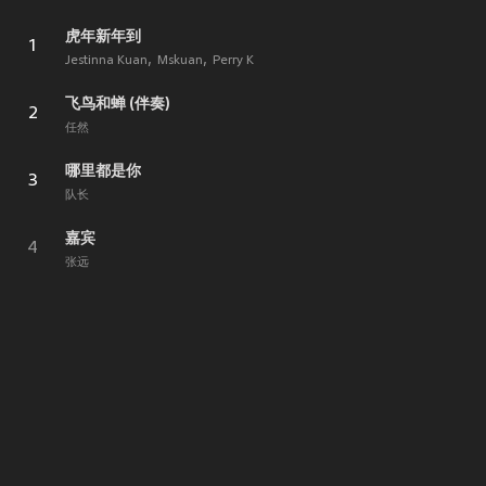
虎年新年到
1
Jestinna Kuan
Mskuan
Perry K
飞鸟和蝉 (伴奏)
2
任然
哪里都是你
3
队长
嘉宾
4
张远