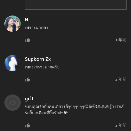
N.
เพราะมากค่า
1 年前
Supkorn Zx
เพลงเพราะมากครับ
2 年前
gift
ขอบคุณรักกิ๊บคนเดียว เย้ๆๆๆๆๆๆๆ😊😃🥰🙏🙏🙏รู้ว่าริกส์
รักกิ๊บเหมือนทึ่กิ๊บรักจ้า💝
2 年前