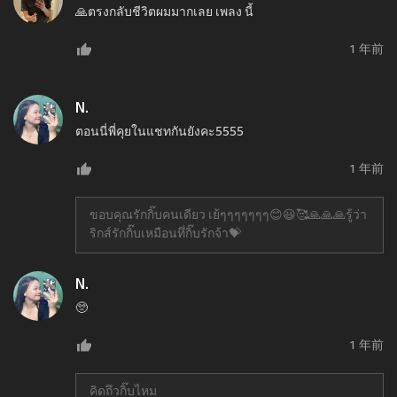
🙏ตรงกลับชีวิตผมมากเลย เพลง นี้
1 年前
N.
ตอนนี่พี่คุยในแชทกันยังคะ5555
1 年前
ขอบคุณรักกิ๊บคนเดียว เย้ๆๆๆๆๆๆๆ😊😃🥰🙏🙏🙏รู้ว่า
ริกส์รักกิ๊บเหมือนทึ่กิ๊บรักจ้า💝
N.
🥺
1 年前
คิดถึวกิ๊บไหม