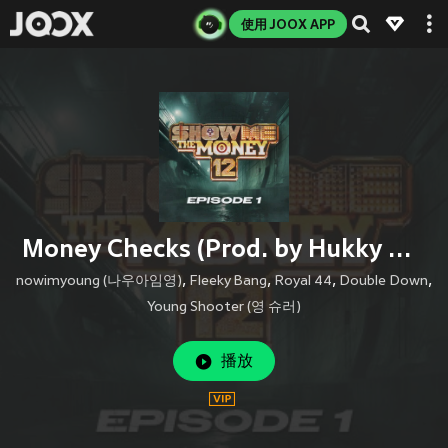
使用 JOOX APP
Money Checks (Prod. by Hukky Shibaseki)
nowimyoung (나우아임영)
,
Fleeky Bang
,
Royal 44
,
Double Down
,
Young Shooter (영 슈러)
播放