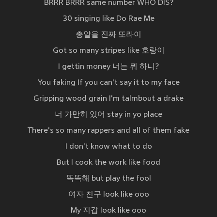
BRRR BRRR same number WHO DIS?
30 singing like Do Rae Me
총알을 진짜 또라이
Got so many stripes like 호랑이
I gettin money 너는 뭐 하니?
You faking If you can't say it to my face
Gripping wood grain I'm talmbout a drake
너 가만히 있어 stay in yo place
There's so many rappers and all of them fake
I don't know what to do
But I cook the work like food
똑똑해 but play the fool
여자 친구 look like ooo
My 지갑 look like ooo