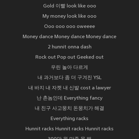
Gold 이빨 look like ooo
My money look like ooo
Ooo ooo ooo oweeee
Money dance Money dance Money dance
2 hunnit onna dash
Rock out Pop out Geeked out
우린 놀아 다르게
내 과거보다 좀 더 구겨진 YSL
내 바지 내 자켓 내 신발 cost a lawyer
난 촌놈인데 Everything fancy
내 친구 사고뭉치 돈뭉치가 해결
Everything racks
Hunnit racks Hunnit racks Hunnit racks