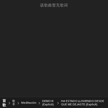
该歌曲暂无歌词
首
歌
DEMO III
HA ESTADO LLOVIENDO DESDE
Meditación
歌
手
(Explicit)
QUE ME DEJASTE (Explicit)