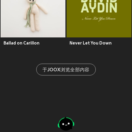
Ballad on Carillon
Never Let You Down
于JOOX浏览全部内容