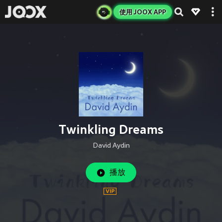
使用 JOOX APP
Twinkling Dreams
David Aydin
播放