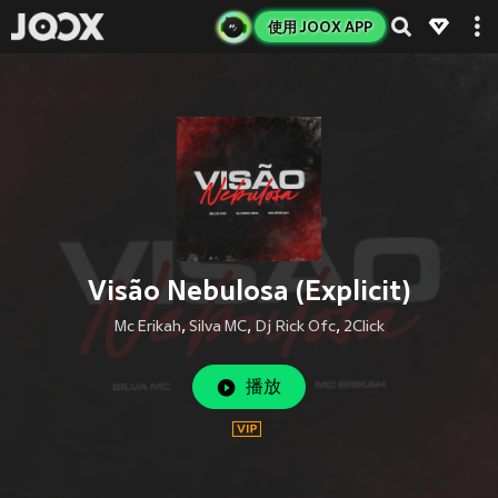
使用 JOOX APP
Visão Nebulosa (Explicit)
Mc Erikah
,
Silva MC
,
Dj Rick Ofc
,
2Click
播放