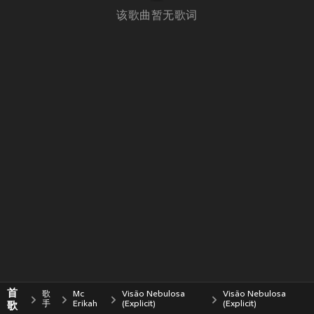
该歌曲暂无歌词
首
歌
Mc
Visão Nebulosa
Visão Nebulosa
歌
手
Erikah
(Explicit)
(Explicit)