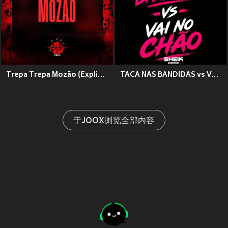
Trepa Trepa Mozão (Explicit)
TACA NAS BANDIDAS vs VAI NO CHÃO (Explicit)
于JOOX浏览全部内容