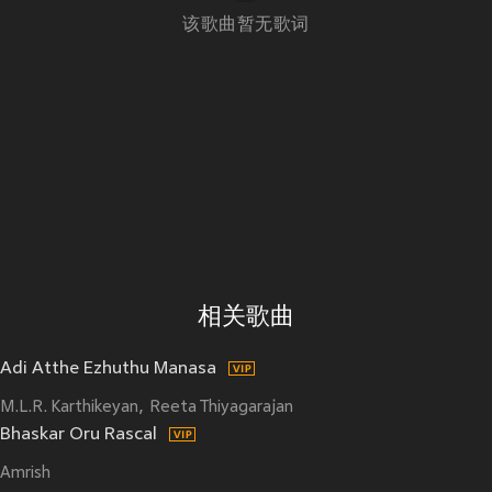
该歌曲暂无歌词
相关歌曲
Adi Atthe Ezhuthu Manasa
M.L.R. Karthikeyan
Reeta Thiyagarajan
Bhaskar Oru Rascal
Amrish