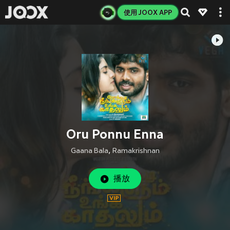
使用 JOOX APP
Oru Ponnu Enna
Gaana Bala
,
Ramakrishnan
播放