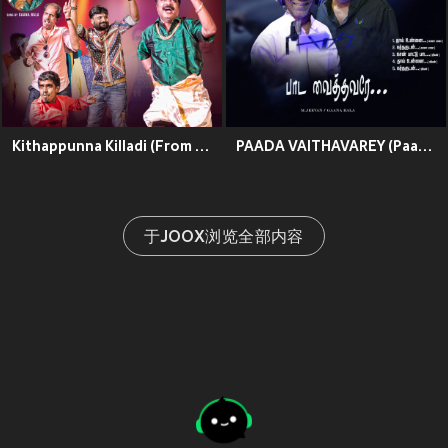
Kithappunna Killadi (From "Riyaa The Haunted House")
PAADA VAITHAVAREY (Paada Vaithavarey)
于JOOX浏览全部内容