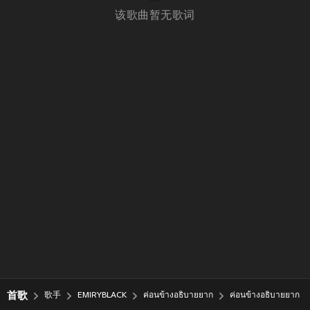
该歌曲暂无歌词
首歌
歌手
EMIRYBLACK
ค่อนข้างอธิบายยาก
ค่อนข้างอธิบายยาก