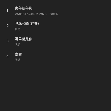
虎年新年到
1
Jestinna Kuan
Mskuan
Perry K
飞鸟和蝉 (伴奏)
2
任然
哪里都是你
3
队长
嘉宾
4
张远