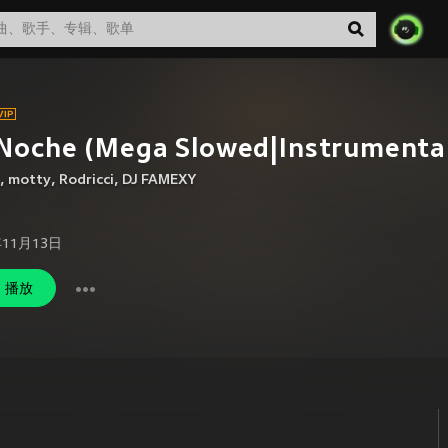
Noche (Mega Slowed|Instrumenta
,
motty
,
Rodricci
,
DJ FAMEXY
年11月13日
播放