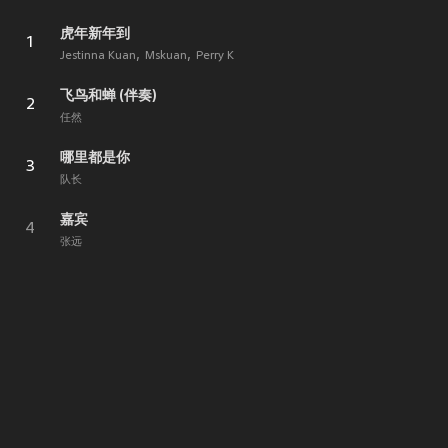
虎年新年到
1
Jestinna Kuan
Mskuan
Perry K
飞鸟和蝉 (伴奏)
2
任然
哪里都是你
3
队长
嘉宾
4
张远