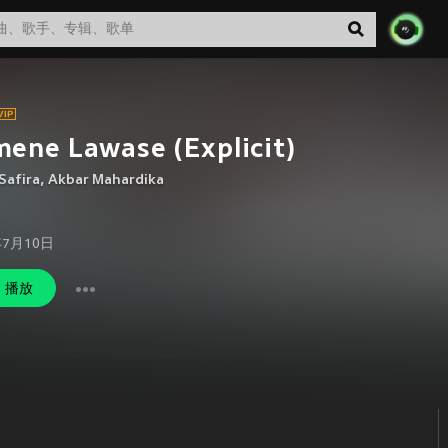
ene Lawase (Explicit)
Safira
,
Akbar Mahardika
年7月10日
播放