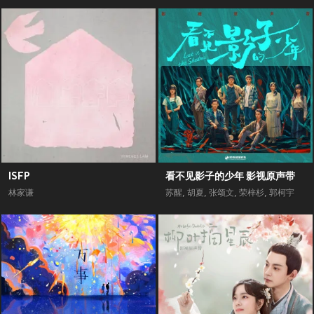
ISFP
看不见影子的少年 影视原声带
林家谦
苏醒
,
胡夏
,
张颂文
,
荣梓杉
,
郭柯宇