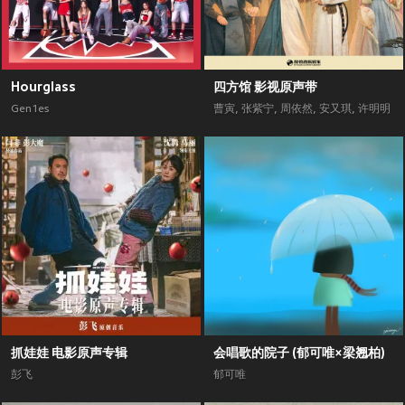
Hourglass
四方馆 影视原声带
Gen1es
曹寅
,
张紫宁
,
周依然
,
安又琪
,
许明明
抓娃娃 电影原声专辑
会唱歌的院子 (郁可唯×梁翘柏)
彭飞
郁可唯