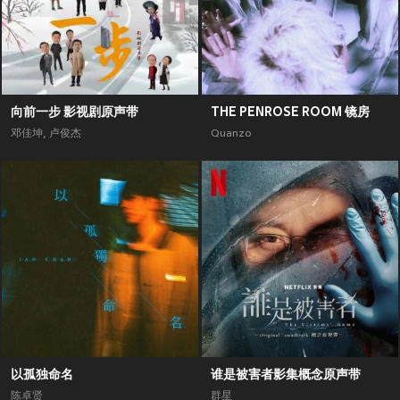
向前一步 影视剧原声带
THE PENROSE ROOM 镜房
邓佳坤
,
卢俊杰
Quanzo
以孤独命名
谁是被害者影集概念原声带
陈卓贤
群星