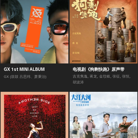
GX 1st MINI ALBUM
电视剧《狗剩快跑》原声带
吉克隽逸
,
蒋龙
,
金玟岐
,
张征
,
张恒
,
GX (鼓鼓 吕思纬、萧秉治)
胡波涛