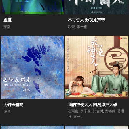
虚度
不可告人 影视原声带
齐秦
欧豪
,
李一桐
无钟表群岛
我的神使大人 网剧原声大碟
崔雨鑫
,
李子璇
,
郑俊树
,
黄婷婷
,
薛琳
许飞
可
,
文一丁