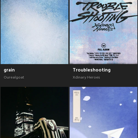
grain
Troubleshooting
Ourealgoat
Xdinary Heroes