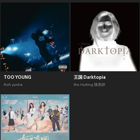
TOO YOUNG
王国 Darktopia
Roh yunha
the Huiting 陳惠婷