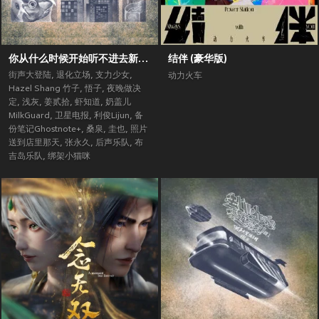
你从什么时候开始听不进去新歌了？ (街声大登陆合辑Vol.5)
结伴 (豪华版)
街声大登陆
,
退化立场
,
支力少女
,
动力火车
Hazel Shang 竹子
,
悟子
,
夜晚做决
定
,
浅灰
,
姜贰拾
,
虾知道
,
奶盖儿
MilkGuard
,
卫星电报
,
利俊Lijun
,
备
份笔记Ghostnote+
,
桑泉
,
圭也
,
照片
送到店里那天
,
张永久
,
后声乐队
,
布
吉岛乐队
,
绑架小猫咪