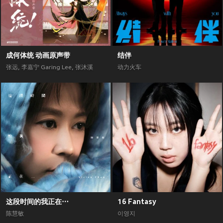
成何体统 动画原声带
结伴
张远
,
李嘉宁 Garing Lee
,
张沐溪
动力火车
这段时间的我正在⋯
16 Fantasy
陈慧敏
이영지