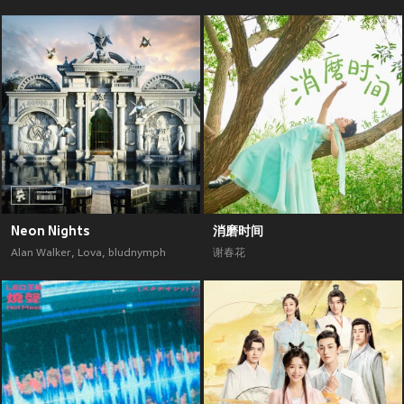
Neon Nights
消磨时间
Alan Walker
,
Lova
,
bludnymph
谢春花