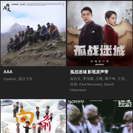
AAA
孤战迷城 影视原声带
金志文
,
李佳薇
,
王晰
,
康子奇
,
王浩
,
Hyukoh
,
落日飞车
任帅
,
Paul Mounsey
,
David
Heymann