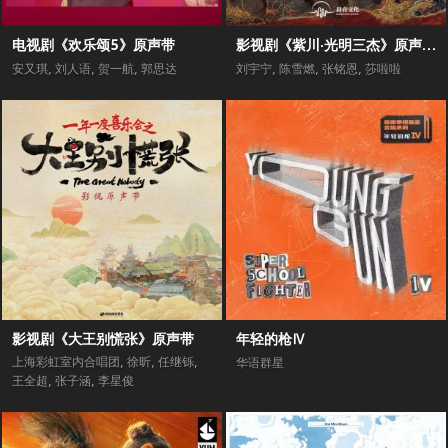
电视剧《欢乐颂5》原声带
影视剧《紫川·光明三杰》原声专辑
安又琪
,
刘人语
,
贺一航
,
郭思达
刘宇宁
,
陈雪燃
,
张铭恩
,
莎啦啦
影视剧《大王别慌张》原声带
年轻的枪Ⅳ
上海彩虹室内合唱团
,
徐昕
,
任继铄
,
华语群星
王全超
,
张子涵
,
李星俊