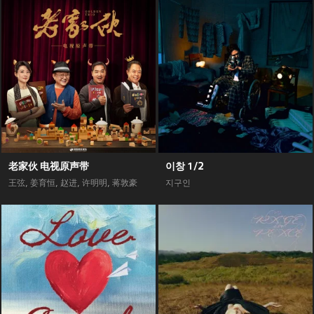
老家伙 电视原声带
이창 1/2
王弦
,
姜育恒
,
赵进
,
许明明
,
蒋敦豪
지구인