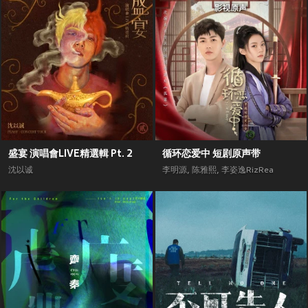
盛宴 演唱會LIVE精選輯 Pt. 2
循环恋爱中 短剧原声带
沈以诚
李明源
,
陈雅熙
,
李姿逸RizRea