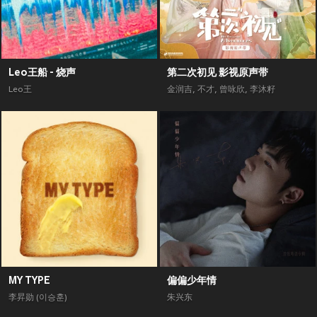
Leo王船 - 烧声
第二次初见 影视原声带
Leo王
金润吉
,
不才
,
曾咏欣
,
李沐籽
MY TYPE
偏偏少年情
李昇勋 (이승훈)
朱兴东