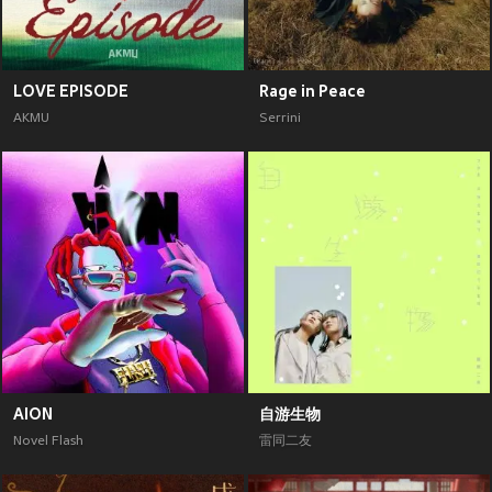
LOVE EPISODE
Rage in Peace
AKMU
Serrini
AION
自游生物
Novel Flash
雷同二友