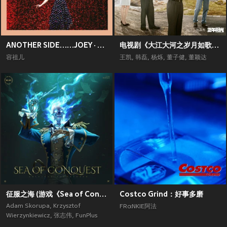
ANOTHER SIDE……JOEY · MY SECRET · LIVE
电视剧《大江大河之岁月如歌》原声带
容祖儿
王凯
,
韩磊
,
杨烁
,
董子健
,
董颖达
征服之海 (游戏《Sea of Conquest》原声带)
Costco Grind：好事多磨
Adam Skorupa
,
Krzysztof
FRαNKIE阿法
Wierzynkiewicz
,
张志伟
,
FunPlus