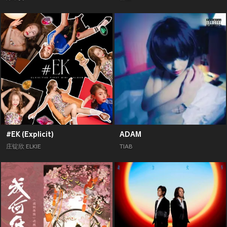
#EK (Explicit)
ADAM
庄锭欣 ELKIE
TIAB