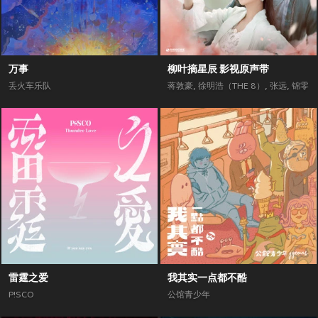
万事
柳叶摘星辰 影视原声带
丢火车乐队
蒋敦豪
,
徐明浩（THE 8）
,
张远
,
锦零
雷霆之爱
我其实一点都不酷
P!SCO
公馆青少年