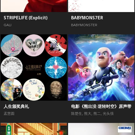
STRIPELIFE (Explicit)
BABYMONS7ER
GALI
BABYMONSTER
人生颁奖典礼
电影《熊出没·逆转时空》原声带
孟慧圆
陈楚生
,
熊大
,
熊二
,
光头强