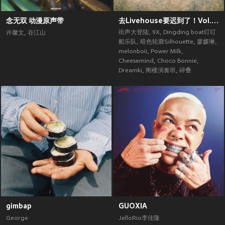
念无双 动漫原声带
去Livehouse要迟到了！Vol.2 (街声大登陆合辑Vol.5)
街声大登陆
,
9X
,
Dingding boat叮叮
许馨文
,
谷江山
船乐队
,
暗色轮廓Silhouette
,
廖媛琳
,
melonboii
,
Power Milk
,
Cheesemind
,
Choco Bonnie
,
Dreamki
,
阁楼演奏班
,
碎叠
gimbap
GUOXIA
George
JelloRio李佳隆