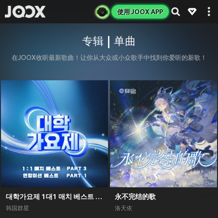
使用 JOOX APP
专辑 | 单曲
在JOOX收听最新歌曲！让你从大众或小众歌手中找到你爱听的新歌！
대학가요제 1대1 매치 베스트 PART3, 연합미션 베스트 PART1
永不完结的歌
韩国群星
洛天依