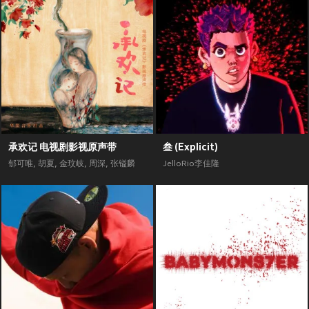
承欢记 电视剧影视原声带
叁 (Explicit)
郁可唯
,
胡夏
,
金玟岐
,
周深
,
张镒麟
JelloRio李佳隆