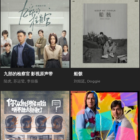
九部的检察官 影视原声带
船骸
陆虎
,
苏运莹
,
李佳薇
刘炫廷
,
Doggie