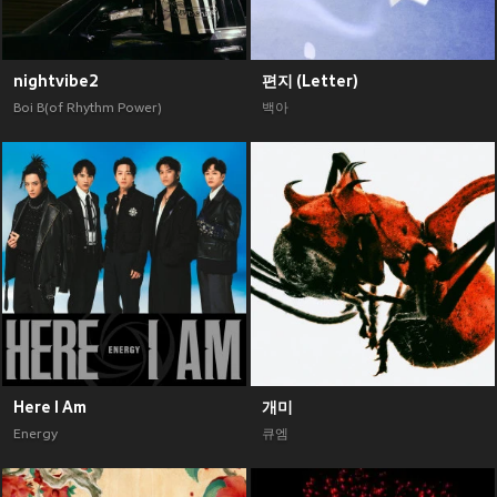
nightvibe2
편지 (Letter)
Boi B(of Rhythm Power)
백아
Here I Am
개미
Energy
큐엠