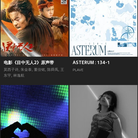
电影《目中无人2》原声带
ASTERUM : 134-1
莫西子诗
,
朱金泰
,
董佳铭
,
陈舜禹
,
王
PLAVE
东宇
,
林逸航