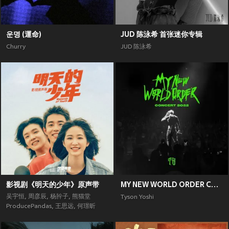
운명 (運命)
JUD 陈泳希 首张迷你专辑
Churry
JUD 陈泳希
影视剧《明天的少年》原声带
MY NEW WORLD ORDER CONCERT 2022
吴宇恒
,
周彦辰
,
杨肸子
,
熊猫堂
Tyson Yoshi
ProducePandas
,
王思远
,
何璟昕