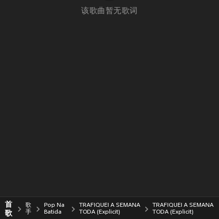
该歌曲暂无歌词
首
歌
Pop Na
TRAFIQUEI A SEMANA
TRAFIQUEI A SEMANA
歌
手
Batida
TODA (Explicit)
TODA (Explicit)