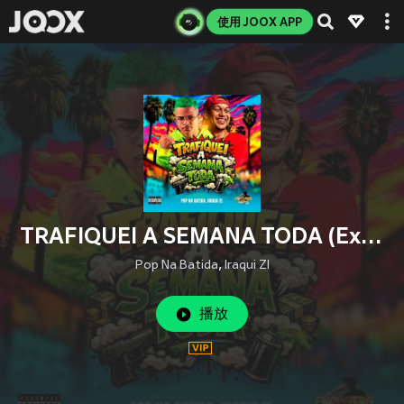
使用 JOOX APP
TRAFIQUEI A SEMANA TODA (Explicit)
Pop Na Batida
,
Iraqui Zl
播放