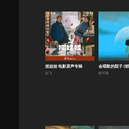
抓娃娃 电影原声专辑
彭飞
郁可唯