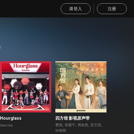
请登入
注册
！
Hourglass
四方馆 影视原声带
曹寅
,
张紫宁
,
周依然
,
安又琪
,
Gen1es
许明明