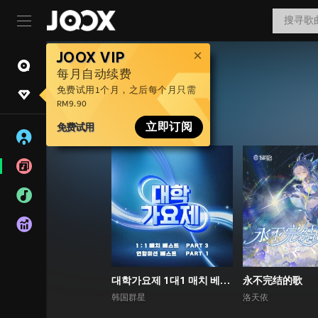
JOOX VIP
每月自动续费
免费试用1个月，之后每个月只需
RM9.90
免费试用
立即订阅
대학가요제 1대1 매치 베스트 PART3, 연합미션 베스트 PART1
永不完结的歌
韩国群星
洛天依