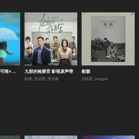
会唱歌的院子 (郁可唯×梁翘柏)
九部的检察官 影视原声带
船骸
陆虎
,
苏运莹
,
李佳薇
刘炫廷
,
Doggie