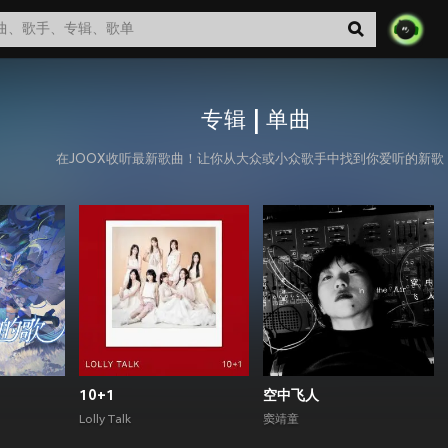
专辑 | 单曲
在JOOX收听最新歌曲！让你从大众或小众歌手中找到你爱听的新歌
10+1
空中飞人
Lolly Talk
窦靖童