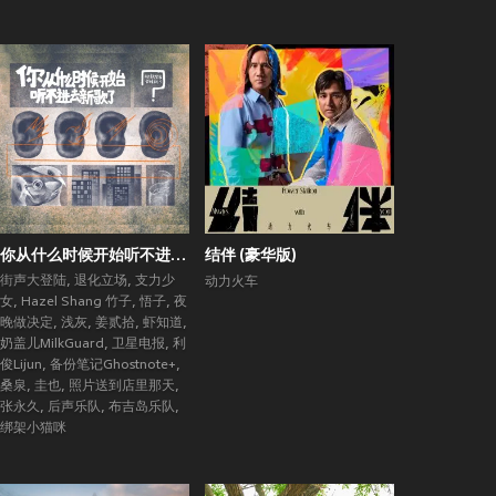
你从什么时候开始听不进去新歌了？ (街声大登陆合辑Vol.5)
结伴 (豪华版)
街声大登陆
,
退化立场
,
支力少
动力火车
女
,
Hazel Shang 竹子
,
悟子
,
夜
晚做决定
,
浅灰
,
姜贰拾
,
虾知道
,
奶盖儿MilkGuard
,
卫星电报
,
利
俊Lijun
,
备份笔记Ghostnote+
,
桑泉
,
圭也
,
照片送到店里那天
,
张永久
,
后声乐队
,
布吉岛乐队
,
绑架小猫咪