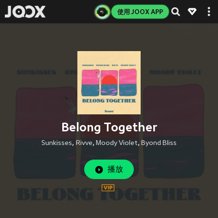
使用 JOOX APP
Belong Together
Sunkisses
,
Rivve
,
Moody Violet
,
Byond Bliss
播放