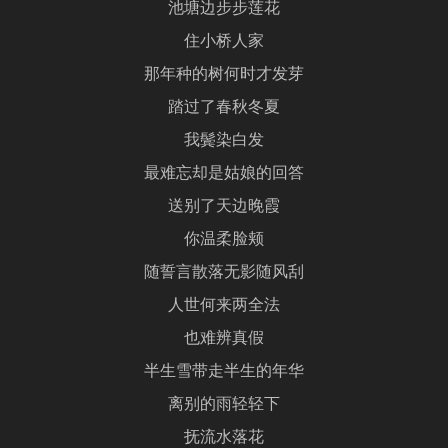
池塘边步步莲花
住小桥人家
那年种的树何时才发芽
踏过了春秋冬夏
我鬓染白发
最难忘却是姑娘的回答
送别了天边晚霞
你温柔脸颊
随誓言散落无影随风刮
人世何来两全法
也难辨真假
半生雪带走半生的年华
离别的雨轻轻下
抚流水落花