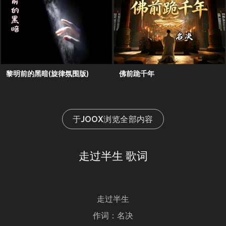
黎明前的黑暗(旋律氛围版)
佛前跪千年
于JOOX浏览全部内容
走过半生 歌词
走过半生
作词：名决