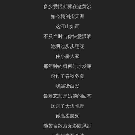
多少爱恨都葬在这黄沙
如今我剑指天涯
这江山如画
不及当时与你快意潇洒
池塘边步步莲花
住小桥人家
那年种的树何时才发芽
踏过了春秋冬夏
我鬓染白发
最难忘却是姑娘的回答
送别了天边晚霞
你温柔脸颊
随誓言散落无影随风刮