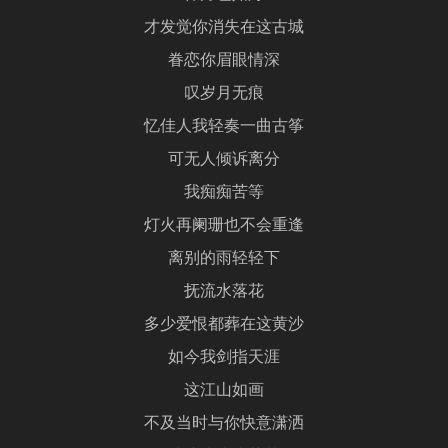
才发觉你消失在这古城
眷恋你眉眼情深
叹岁月无痕
忆佳人我轻奏一曲古筝
可无人倾诉离分
我痴痴苦等
灯火再阑珊也不会重逢
离别的雨轻轻下
抚流水落花
多少爱恨都葬在这黄沙
如今我剑指天涯
这江山如画
不及当时与你快意潇洒