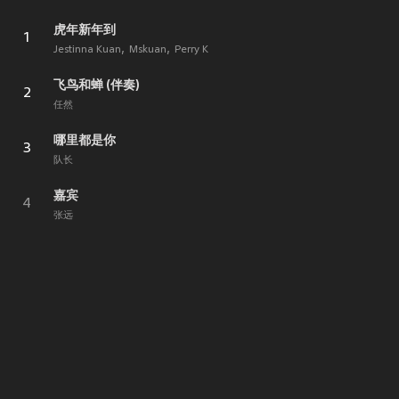
虎年新年到
1
Jestinna Kuan
Mskuan
Perry K
飞鸟和蝉 (伴奏)
2
任然
哪里都是你
3
队长
嘉宾
4
张远