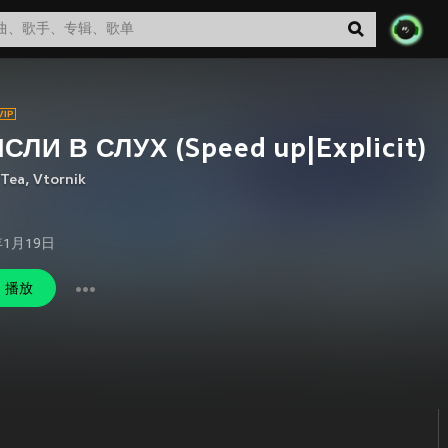
СЛИ В СЛУХ (Speed up|Explicit)
 Tea
,
Vtornik
年1月19日
播放