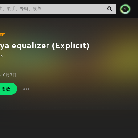
ya equalizer (Explicit)
ik
年10月3日
播放