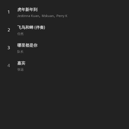
虎年新年到
1
Jestinna Kuan
Mskuan
Perry K
飞鸟和蝉 (伴奏)
2
任然
哪里都是你
3
队长
嘉宾
4
张远