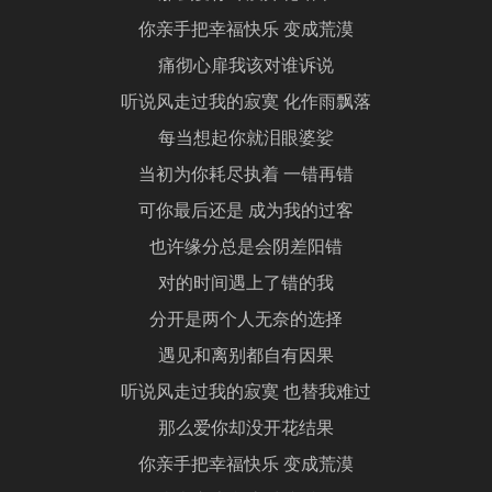
你亲手把幸福快乐 变成荒漠
痛彻心扉我该对谁诉说
听说风走过我的寂寞 化作雨飘落
每当想起你就泪眼婆娑
当初为你耗尽执着 一错再错
可你最后还是 成为我的过客
也许缘分总是会阴差阳错
对的时间遇上了错的我
分开是两个人无奈的选择
遇见和离别都自有因果
听说风走过我的寂寞 也替我难过
那么爱你却没开花结果
你亲手把幸福快乐 变成荒漠