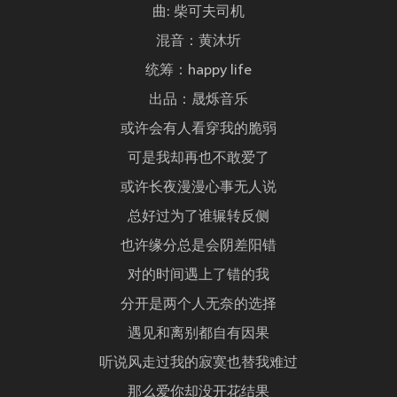
曲: 柴可夫司机
混音：黄沐圻
统筹：happy life
出品：晟烁音乐
或许会有人看穿我的脆弱
可是我却再也不敢爱了
或许长夜漫漫心事无人说
总好过为了谁辗转反侧
也许缘分总是会阴差阳错
对的时间遇上了错的我
分开是两个人无奈的选择
遇见和离别都自有因果
听说风走过我的寂寞也替我难过
那么爱你却没开花结果