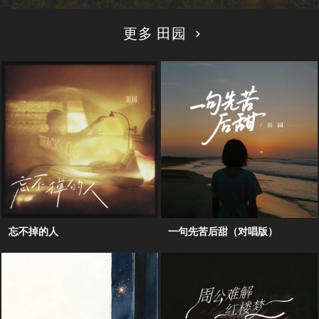
更多 田园
忘不掉的人
一句先苦后甜（对唱版）