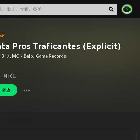
ta Pros Traficantes (Explicit)
S 017
,
MC 7 Belo
,
Game Records
年1月10日
播放