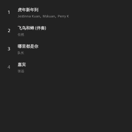
虎年新年到
1
Jestinna Kuan
Mskuan
Perry K
飞鸟和蝉 (伴奏)
2
任然
哪里都是你
3
队长
嘉宾
4
张远