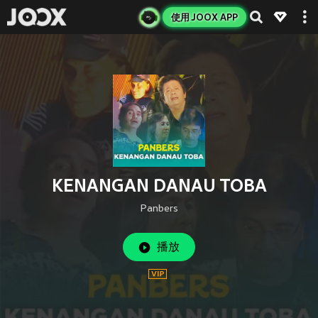
使用 JOOX APP
KENANGAN DANAU TOBA
Panbers
播放